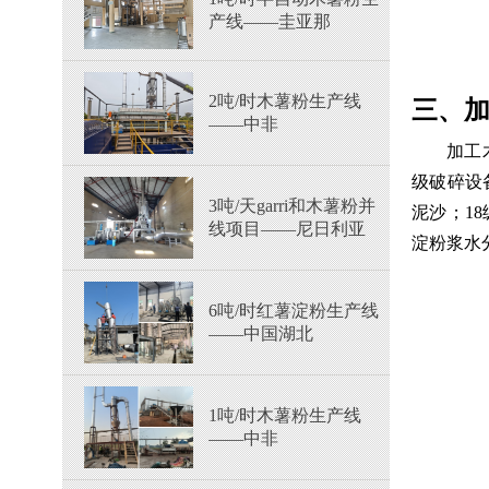
产线——圭亚那
2吨/时木薯粉生产线
三、
——中非
加工
级破碎设
3吨/天garri和木薯粉并
泥沙；1
线项目——尼日利亚
淀粉浆水
6吨/时红薯淀粉生产线
——中国湖北
1吨/时木薯粉生产线
——中非