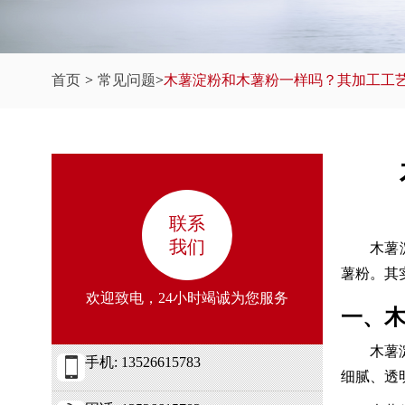
首页
>
常见问题
>
木薯淀粉和木薯粉一样吗？其加工工
联系
我们
木薯
薯粉。其
欢迎致电，24小时竭诚为您服务
一、
木薯
手机: 13526615783
细腻、透