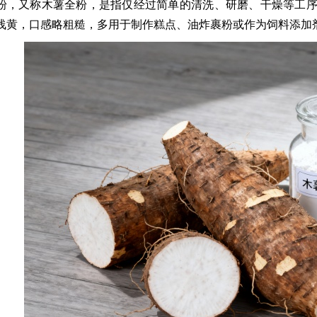
粉，又称木薯全粉，是指仅经过简单的清洗、研磨、干燥等工
浅黄，口感略粗糙，多用于制作糕点、油炸裹粉或作为饲料添加