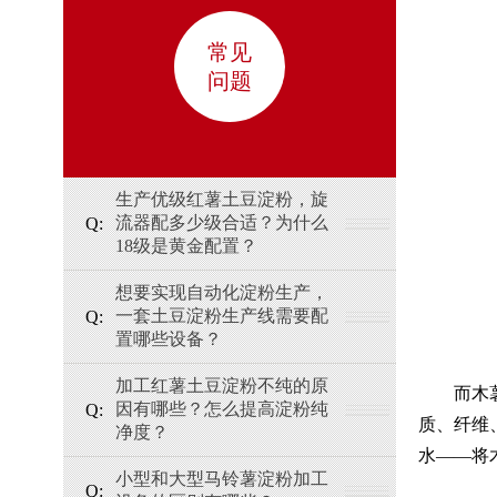
常见
问题
生产优级红薯土豆淀粉，旋
流器配多少级合适？为什么
18级是黄金配置？
想要实现自动化淀粉生产，
一套土豆淀粉生产线需要配
置哪些设备？
加工红薯土豆淀粉不纯的原
而木
因有哪些？怎么提高淀粉纯
质、纤维
净度？
水——将
小型和大型马铃薯淀粉加工