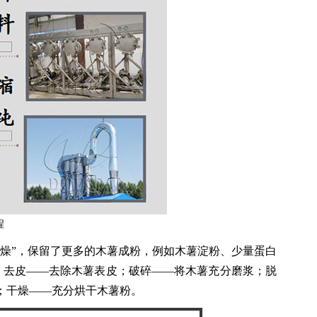
程
燥”，保留了更多的木薯成粉，例如木薯淀粉、少量蛋白
；去皮——去除木薯表皮；破碎——将木薯充分磨浆；脱
；干燥——充分烘干木薯粉。