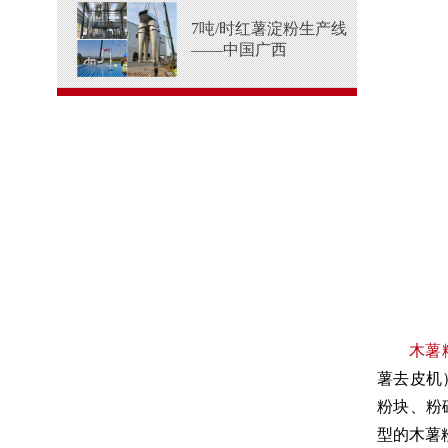
7吨/时红薯淀粉生产线
——中国广西
木薯
薯去皮机
粉块、粉
型的木薯