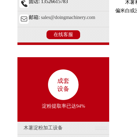
固话: 13526615783
木薯
偏米白或
邮箱:
sales@doingmachinery.com
在线客服
成套
设备
淀粉提取率已达94%
木薯淀粉加工设备