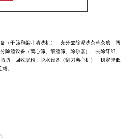
设备（干筛和桨叶清洗机），充分去除泥沙杂草杂质；两
筛分除渣设备（离心筛、细渣筛、除砂器），去除纤维、
、脂肪，回收淀粉；脱水设备（刮刀离心机），稳定降低
淀粉。