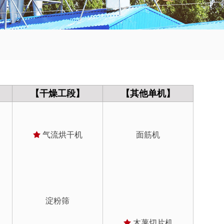
【干燥工段】
【其他单机】
气流烘干机
面筋机
淀粉筛
木薯切片机