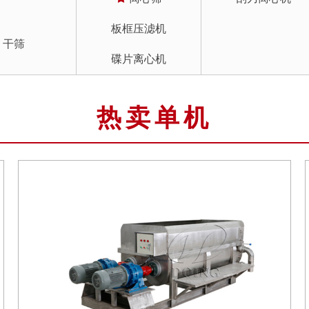
板框压滤机
干筛
碟片离心机
热卖单机