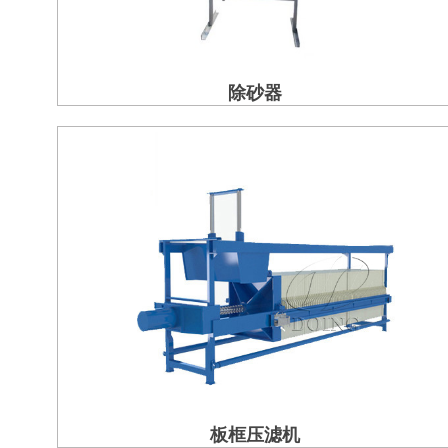
除砂器
板框压滤机