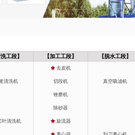
清洗工段】
【加工工段】
【脱水工段】
去皮机
笼清洗机
切段机
真空吸滤机
锉磨机
除砂器
桨叶清洗机
旋流器
离心筛
刮刀离心机