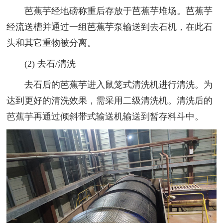
芭蕉芋经地磅称重后存放于芭蕉芋堆场。芭蕉芋
经流送槽并通过一组芭蕉芋泵输送到去石机，在此石
头和其它重物被分离。
(2) 去石/清洗
去石后的芭蕉芋进入鼠笼式清洗机进行清洗。为
达到更好的清洗效果，需采用二级清洗机。清洗后的
芭蕉芋再通过倾斜带式输送机输送到暂存料斗中。