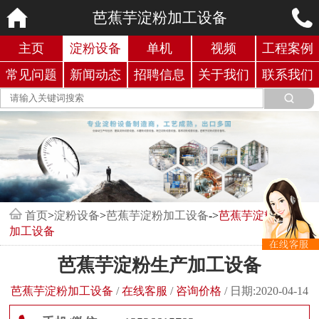
芭蕉芋淀粉加工设备
主页
淀粉设备
单机
视频
工程案例
常见问题
新闻动态
招聘信息
关于我们
联系我们
首页
>
淀粉设备
>
芭蕉芋淀粉加工设备
->
芭蕉芋淀粉生产
加工设备
芭蕉芋淀粉生产加工设备
芭蕉芋淀粉加工设备
/
在线客服
/
咨询价格
/
日期:2020-04-14