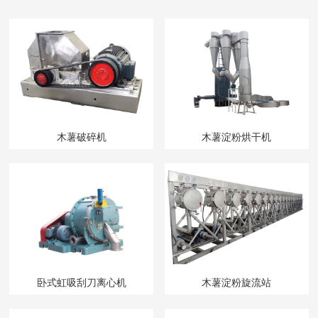
木薯破碎机
木薯淀粉烘干机
卧式虹吸刮刀离心机
木薯淀粉旋流站