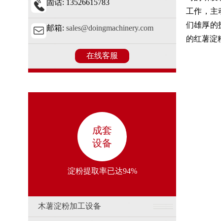
固话: 13526615783
工作，主
们雄厚的
邮箱:
sales@doingmachinery.com
的红薯淀
在线客服
成套
设备
淀粉提取率已达94%
木薯淀粉加工设备