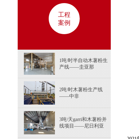
工程
案例
1吨/时半自动木薯粉生
产线——圭亚那
2吨/时木薯粉生产线
——中非
3吨/天garri和木薯粉并
线项目——尼日利亚
20