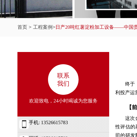
首页
>
工程案例
>
日产20吨红薯淀粉加工设备——中国
联系
我们
终于
利投产运
欢迎致电，24小时竭诚为您服务
【
这次
手机: 13526615783
性评估的
司的研发