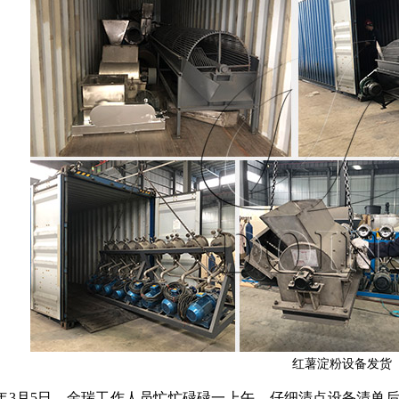
红薯淀粉设备发货
21年3月5日，金瑞工作人员忙忙碌碌一上午，仔细清点设备清