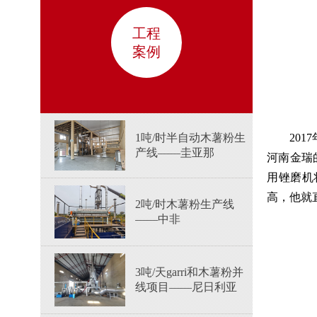
工程
案例
1吨/时半自动木薯粉生
20
产线——圭亚那
河南金瑞
用锉磨机
高，他就
2吨/时木薯粉生产线
——中非
3吨/天garri和木薯粉并
线项目——尼日利亚