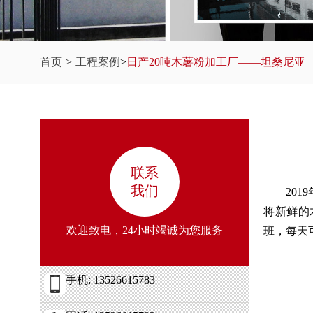
首页
>
工程案例
>
日产20吨木薯粉加工厂——坦桑尼亚
联系
我们
20
将新鲜的
欢迎致电，24小时竭诚为您服务
班，每天
手机: 13526615783